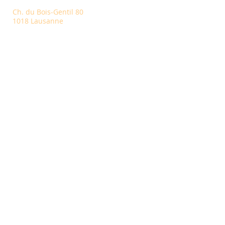
Ch. du Bois-Gentil 80
1018 Lausanne
S'inscrire
Inscrivez-vous pour connaître nos
dernières nouveautés et recevoir des
conseils utiles
S'inscrire
NOS PARTENAIRES