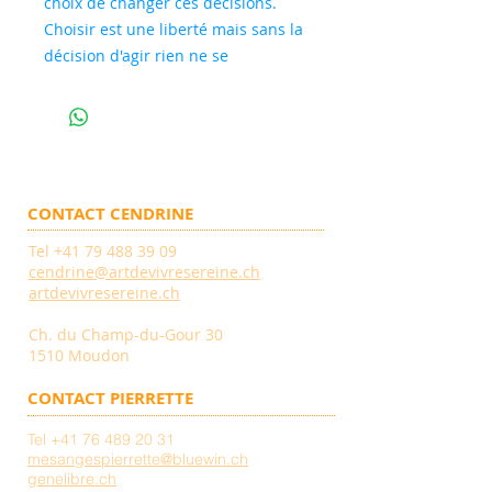
choix de changer ces décisions.
Choisir est une liberté mais sans la
décision d'agir rien ne se
concrétise, rien ne change.
Savoir que j'ai le choix de décider
ce qui est juste, bon pour moi,
m'aide à être clair dans mes
actions
CONTACT CENDRINE
Tel
+41 79 488 39 09
cendrine@artdevivresereine.ch
artdevivresereine.ch
Ch. du Champ-du-Gour 30
1510 Moudon
CONTACT PIERRETTE
Tel
+41 76 489 20 31
mesangespierrette@bluewin.ch
genelibre.ch