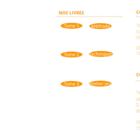
C
NOS LIVRES
T
Tome 1
Méthode
m
g
C
1
Techniques
Tome 2
C
Atelier-jeu
Tome 3
T
c
h
a
C
1