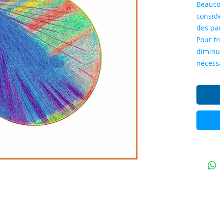
Beauco
consid
des par
Pour tr
diminue
nécessa
intérie
Lorsque
dans la
en moi 
qui s'e