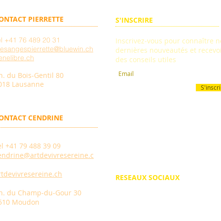
ONTACT PIERRETTE
S'INSCRIRE
el +41 76 489 20 31
Inscrivez-vous pour connaître n
esangespierrette@bluewin.ch
dernières nouveautés et recevo
enelibre.ch
des conseils utiles
h. du Bois-Gentil 80
018 Lausanne
S'inscr
ONTACT CENDRINE
el +41 79 488 39 09
endrine@artdevivresereine.c
rtdevivresereine.ch
RESEAUX SOCIAUX
h. du Champ-du-Gour 30
510 Moudon