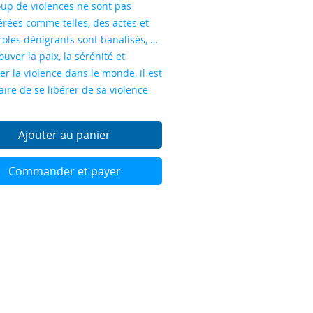
up de violences ne sont pas
érées comme telles, des actes et
oles dénigrants sont banalisés, …
ouver la paix, la sérénité et
r la violence dans le monde, il est
ire de se libérer de sa violence
ure.
 je vis de la violence dans ma vie,
Ajouter au panier
 société, je reconnais qu’elle est
et que c'est mon enfant intérieur
Commander et payer
xprime.