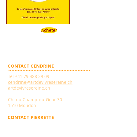
Acheter
CONTACT CENDRINE
Tel
+41 79 488 39 09
cendrine@artdevivresereine.ch
artdevivresereine.ch
Ch. du Champ-du-Gour 30
1510 Moudon
CONTACT PIERRETTE
Tel
+41 76 489 20 31
mesangespierrette@bluewin.ch