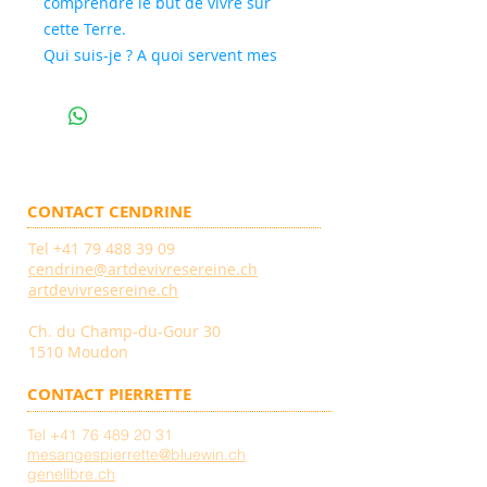
comprendre le but de vivre sur
cette Terre.
Qui suis-je ? A quoi servent mes
difficultés dans mon quotidien ?
Qui est le plus important dans ma
vie ? Moi ou les autres ?
CONTACT CENDRINE
Tel
+41 79 488 39 09
cendrine@artdevivresereine.ch
artdevivresereine.ch
Ch. du Champ-du-Gour 30
1510 Moudon
CONTACT PIERRETTE
Tel
+41 76 489 20 31
mesangespierrette@bluewin.ch
genelibre.ch