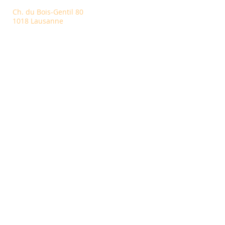
Ch. du Bois-Gentil 80
1018 Lausanne
S'inscrire
Inscrivez-vous pour connaître nos
dernières nouveautés et recevoir des
conseils utiles
S'inscrire
NOS PARTENAIRES