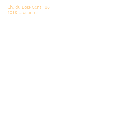
Ch. du Bois-Gentil 80
1018 Lausanne
S'inscrire
Inscrivez-vous pour connaître nos
dernières nouveautés et recevoir des
conseils utiles
S'inscrire
NOS PARTENAIRES