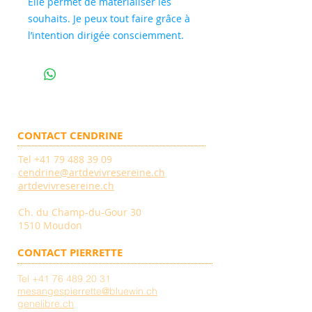
Elle permet de matérialiser les
souhaits. Je peux tout faire grâce à
l’intention dirigée consciemment.
Je fais une action dans mon esprit
en sachant, en ayant confiance
qu’elle va se réaliser
CONTACT CENDRINE
Tel
+41 79 488 39 09
cendrine@artdevivresereine.ch
artdevivresereine.ch
Ch. du Champ-du-Gour 30
1510 Moudon
CONTACT PIERRETTE
Tel
+41 76 489 20 31
mesangespierrette@bluewin.ch
genelibre.ch